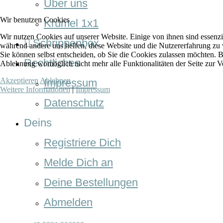
Über uns
Wir benutzen Cookies
Krümel 1x1
Wir nutzen Cookies auf unserer Website. Einige von ihnen sind essenzie
Schrippenbox
während andere uns helfen, diese Website und die Nutzererfahrung zu 
Sie können selbst entscheiden, ob Sie die Cookies zulassen möchten. Bi
Rechtliches
Ablehnung womöglich nicht mehr alle Funktionalitäten der Seite zur V
Akzeptieren
Ablehnen
Impressum
Weitere Informationen
|
Impressum
Datenschutz
Deins
Registriere Dich
Melde Dich an
Deine Bestellungen
Abmelden