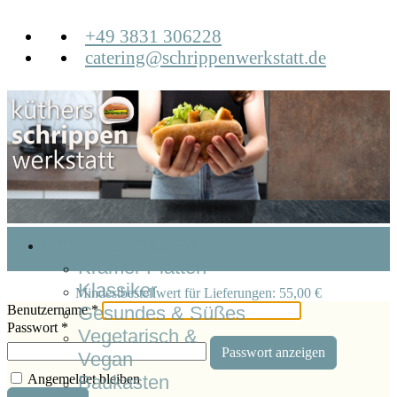
+49 3831 306228
catering@schrippenwerkstatt.de
Unsere Schrippen
Krämer Platten
Klassiker
Mindestbestellwert für Lieferungen: 55,00 €
Benutzername
Gesundes & Süßes
*
Passwort
*
Vegetarisch &
Passwort anzeigen
Vegan
Angemeldet bleiben
Baukasten