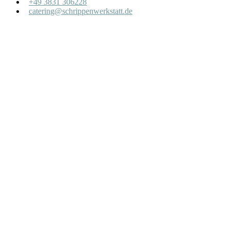
+49 3831 306228
catering@schrippenwerkstatt.de