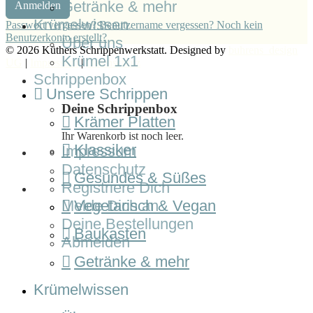
Getränke & mehr
Anmelden
Krümelwissen
Passwort vergessen?
Benutzername vergessen?
Noch kein
Benutzerkonto erstellt?
Über uns
© 2026 Küthers Schrippenwerkstatt. Designed by
buhrens_design
Krümel 1x1
UG
|
Impressum
|
Datenschutz
Schrippenbox
Unsere Schrippen
Deine Schrippenbox
Krämer Platten
Ihr Warenkorb ist noch leer.
Klassiker
Impressum
Datenschutz
Gesundes & Süßes
Registriere Dich
Vegetarisch & Vegan
Melde Dich an
Deine Bestellungen
Baukasten
Abmelden
Getränke & mehr
Krümelwissen