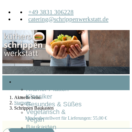
+49 3831 306228
catering@schrippenwerkstatt.de
Unsere Schrippen
Krämer Platten
Klassiker
Aktuelle Seite:
Startseite
Gesundes & Süßes
Schrippen Baukasten
Vegetarisch &
Mindestbestellwert für Lieferungen: 55,00 €
Vegan
Baukasten