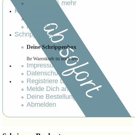
Getränke & mehr
Krümelwissen
Über uns
Krümel 1x1
Schrippenbox
Deine Schrippenbox
Ihr Warenkorb ist noch leer.
Impressum
Datenschutz
Registriere Dich
Melde Dich an
Deine Bestellungen
Abmelden