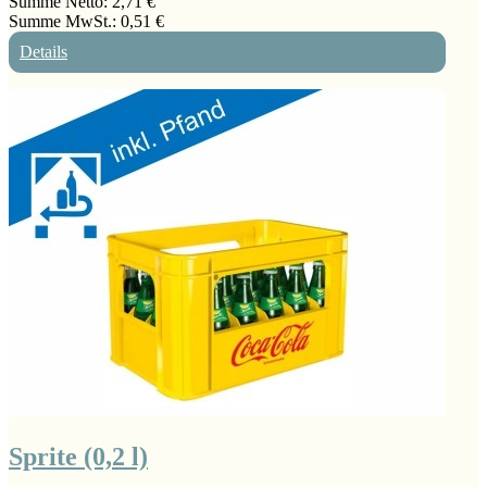
Summe Netto:
2,71 €
Summe MwSt.:
0,51 €
Details
Sprite (0,2 l)