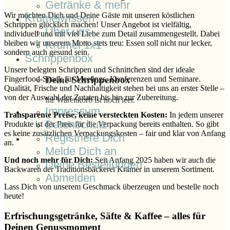
Getränke & mehr
Wir möchten Dich und Deine Gäste mit unseren köstlichen
Krümelwissen
Schrippen glücklich machen! Unser Angebot ist vielfältig,
Über uns
individuell und mit viel Liebe zum Detail zusammengestellt. Dabei
Krümel 1x1
bleiben wir unserem Motto stets treu: Essen soll nicht nur lecker,
sondern auch gesund sein.
Schrippenbox
Unsere belegten Schrippen und Schnittchen sind der ideale
Fingerfood-Snack für Meetings, Konferenzen und Seminare.
Deine Schrippenbox
Qualität, Frische und Nachhaltigkeit stehen bei uns an erster Stelle –
von der Auswahl der Zutaten bis hin zur Zubereitung.
Ihr Warenkorb ist noch leer.
Impressum
Transparente Preise, keine versteckten Kosten:
In jedem unserer
Datenschutz
Produkte ist der Preis für die Verpackung bereits enthalten. So gibt
es keine zusätzlichen Verpackungskosten – fair und klar von Anfang
Registriere Dich
an.
Melde Dich an
Und noch mehr für Dich:
Seit Anfang 2025 haben wir auch die
Deine Bestellungen
Backwaren der Traditionsbäckerei Krämer in unserem Sortiment.
Abmelden
Lass Dich von unserem Geschmack überzeugen und bestelle noch
heute!
Erfrischungsgetränke, Säfte & Kaffee – alles für
Deinen Genussmoment