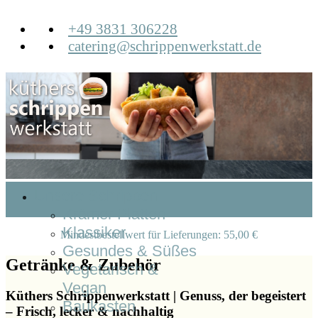
+49 3831 306228
catering@schrippenwerkstatt.de
Unsere Schrippen
Krämer Platten
Klassiker
Mindestbestellwert für Lieferungen: 55,00 €
Gesundes & Süßes
Getränke & Zubehör
Vegetarisch &
Vegan
Küthers Schrippenwerkstatt | Genuss, der begeistert
Baukasten
– Frisch, lecker & nachhaltig