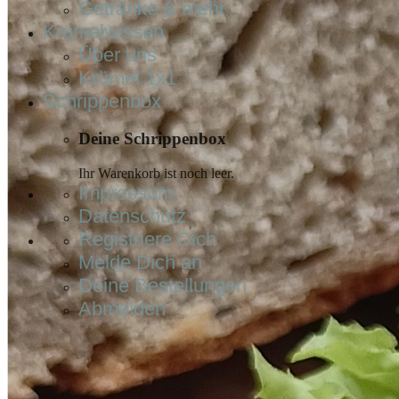
Getränke & mehr
Krümelwissen
Über uns
Krümel 1x1
Schrippenbox
Deine Schrippenbox
Ihr Warenkorb ist noch leer.
Impressum
Datenschutz
Registriere Dich
Melde Dich an
Deine Bestellungen
Abmelden