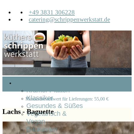
+49 3831 306228
catering@schrippenwerkstatt.de
Unsere Schrippen
Krämer Platten
Klassiker
Mindestbestellwert für Lieferungen: 55,00 €
Gesundes & Süßes
Lachs - Baguette
Vegetarisch &
Vegan
Baukasten