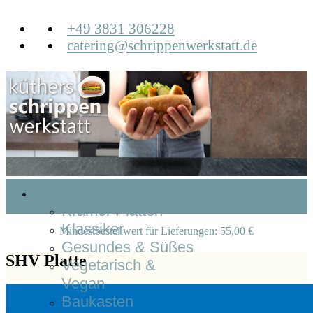
+49 3831 306228
catering@schrippenwerkstatt.de
Unsere Schrippen
Krämer Platten
Klassiker
Mindestbestellwert für Lieferungen: 55,00 €
Gesundes & Süßes
SHV Platte
Vegetarisch &
Vegan
Baukasten