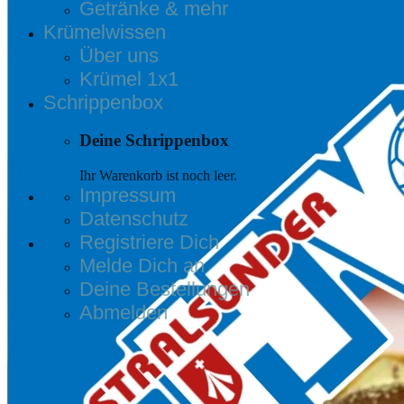
Getränke & mehr
Krümelwissen
Über uns
Krümel 1x1
Schrippenbox
Deine Schrippenbox
Ihr Warenkorb ist noch leer.
Impressum
Datenschutz
Registriere Dich
Melde Dich an
Deine Bestellungen
Abmelden